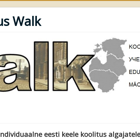
us Walk
Individuaalne eesti keele koolitus algajatel