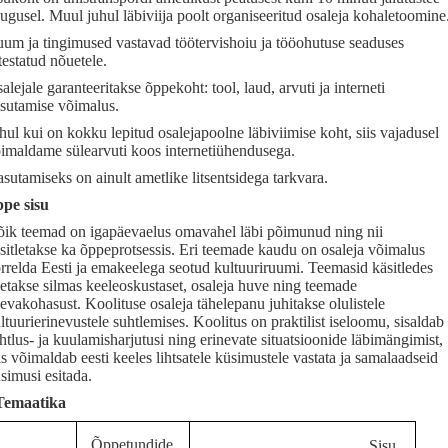
ugusel. Muul juhul läbiviija poolt organiseeritud osaleja kohaletoomine
um ja tingimused vastavad töötervishoiu ja tööohutuse seaduses
testatud nõuetele.
alejale garanteeritakse õppekoht: tool, laud, arvuti ja interneti
sutamise võimalus.
hul kui on kokku lepitud osalejapoolne läbiviimise koht, siis vajadusel
imaldame sülearvuti koos internetiühendusega.
sutamiseks on ainult ametlike litsentsidega tarkvara.
pe sisu
ik teemad on igapäevaelus omavahel läbi põimunud ning nii
sitletakse ka õppeprotsessis. Eri teemade kaudu on osaleja võimalus
rrelda Eesti ja emakeelega seotud kultuuriruumi. Teemasid käsitledes
etakse silmas keeleoskustaset, osaleja huve ning teemade
evakohasust. Koolituse osaleja tähelepanu juhitakse olulistele
ltuurierinevustele suhtlemises. Koolitus on praktilist iseloomu, sisaldab
htlus- ja kuulamisharjutusi ning erinevate situatsioonide läbimängimist,
s võimaldab eesti keeles lihtsatele küsimustele vastata ja samalaadseid
simusi esitada.
Temaatika
Õppetundide
Sisu