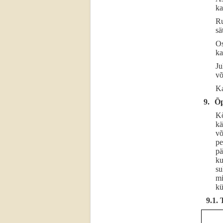
ka
Ru
sä
Os
ka
Ju
võ
Ka
9.
Õp
Kõ
kä
võ
pe
pä
ku
su
mi
kü
9.1.