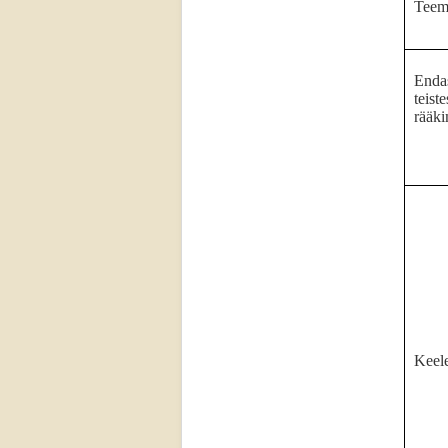
Teem
Endas
teiste
rääk
Keel