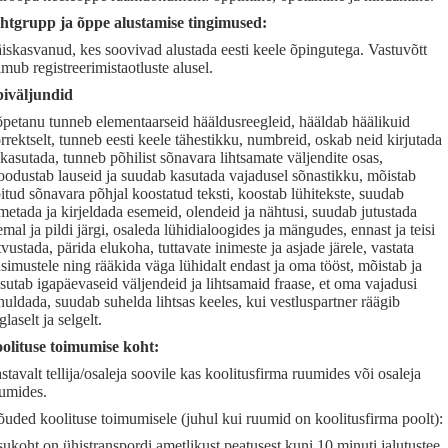
ihtgrupp ja õppe alustamise tingimused:
iskasvanud, kes soovivad alustada eesti keele õpingutega. Vastuvõtt
imub registreerimistaotluste alusel.
iväljundid
petanu tunneb elementaarseid hääldusreegleid, hääldab häälikuid
rrektselt, tunneb eesti keele tähestikku, numbreid, oskab neid kirjutada
 kasutada, tunneb põhilist sõnavara lihtsamate väljendite osas,
odustab lauseid ja suudab kasutada vajadusel sõnastikku, mõistab
itud sõnavara põhjal koostatud teksti, koostab lühitekste, suudab
metada ja kirjeldada esemeid, olendeid ja nähtusi, suudab jutustada
emal ja pildi järgi, osaleda lühidialoogides ja mängudes, ennast ja teisi
tvustada, pärida elukoha, tuttavate inimeste ja asjade järele, vastata
simustele ning rääkida väga lühidalt endast ja oma tööst, mõistab ja
sutab igapäevaseid väljendeid ja lihtsamaid fraase, et oma vajadusi
huldada, suudab suhelda lihtsas keeles, kui vestluspartner räägib
glaselt ja selgelt.
olituse toimumise koht:
stavalt tellija/osaleja soovile kas koolitusfirma ruumides või osaleja
umides.
uded koolituse toimumisele (juhul kui ruumid on koolitusfirma poolt):
ukoht on ühistranspordi ametlikust peatusest kuni 10 minuti jalutustee