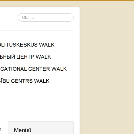
Otsi
...
e
Menüü