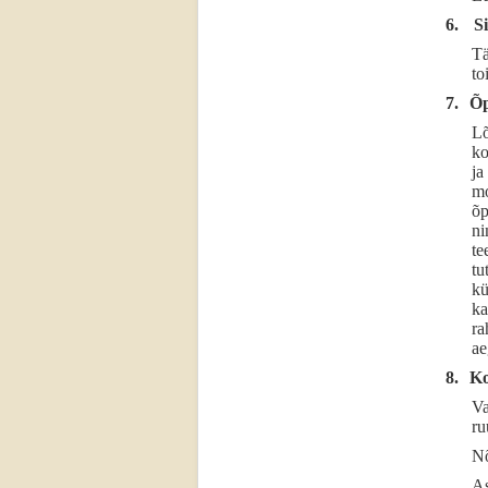
6.
S
Tä
to
7.
Õp
Lõ
ko
ja
mo
õp
ni
te
tu
kü
ka
ra
ae
8.
Ko
Va
ru
Nõ
As