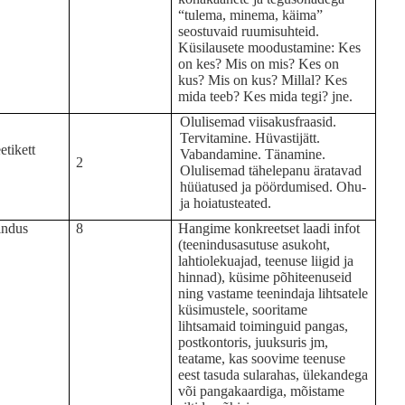
“tulema, minema, käima”
seostuvaid ruumisuhteid.
Küsilausete moodustamine: Kes
on kes? Mis on mis? Kes on
kus? Mis on kus? Millal? Kes
mida teeb? Kes mida tegi? jne.
Olulisemad viisakusfraasid.
Tervitamine. Hüvastijätt.
tikett
Vabandamine. Tänamine.
2
Olulisemad tähelepanu äratavad
hüüatused ja pöördumised. Ohu-
ja hoiatusteated.
indus
8
Hangime konkreetset laadi infot
(teenindusasutuse asukoht,
lahtiolekuajad, teenuse liigid ja
hinnad), küsime põhiteenuseid
ning vastame teenindaja lihtsatele
küsimustele, sooritame
lihtsamaid toiminguid pangas,
postkontoris, juuksuris jm,
teatame, kas soovime teenuse
eest tasuda sularahas, ülekandega
või pangakaardiga, mõistame