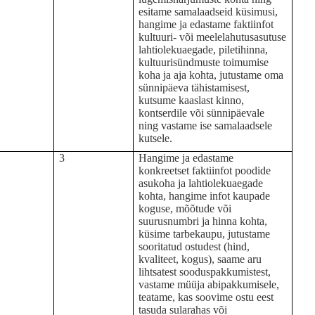
esitame samalaadseid küsimusi,
hangime ja edastame faktiinfot
kultuuri- või meelelahutusasutuse
lahtiolekuaegade, piletihinna,
kultuurisündmuste toimumise
koha ja aja kohta, jutustame oma
sünnipäeva tähistamisest,
kutsume kaaslast kinno,
kontserdile või sünnipäevale
ning vastame ise samalaadsele
kutsele.
3
Hangime ja edastame
konkreetset faktiinfot poodide
asukoha ja lahtiolekuaegade
kohta, hangime infot kaupade
koguse, mõõtude või
suurusnumbri ja hinna kohta,
küsime tarbekaupu, jutustame
sooritatud ostudest (hind,
kvaliteet, kogus), saame aru
lihtsatest sooduspakkumistest,
vastame müüja abipakkumisele,
teatame, kas soovime ostu eest
tasuda sularahas või