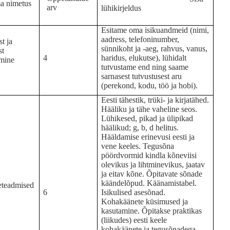
a nimetus
arv
lühikirjeldus
Esitame oma isikuandmeid (nimi,
aadress, telefoninumber,
t ja
sünnikoht ja -aeg, rahvus, vanus,
st
4
haridus, elukutse), lühidalt
imine
tutvustame end ning saame
sarnasest tutvustusest aru
(perekond, kodu, töö ja hobi).
Eesti tähestik, trüki- ja kirjatähed.
Hääliku ja tähe vaheline seos.
Lühikesed, pikad ja ülipikad
häälikud; g, b, d helitus.
Hääldamise erinevusi eesti ja
vene keeles. Tegusõna
pöördvormid kindla kõneviisi
olevikus ja lihtminevikus, jaatav
ja eitav kõne. Õpitavate sõnade
käändelõpud. Käänamistabel.
eteadmised
6
Isikulised asesõnad.
Kohakäänete küsimused ja
kasutamine. Õpitakse praktikas
(liikudes) eesti keele
kohakäänete ja tegusõnadega