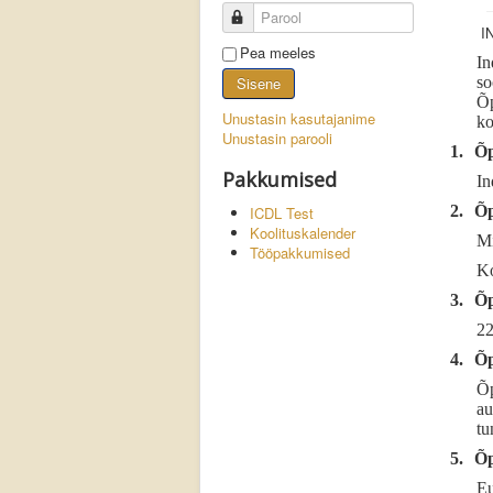
Parool
I
Pea meeles
In
Sisene
so
Õp
Unustasin kasutajanime
ko
Unustasin parooli
1.
Õp
Pakkumised
In
2.
Õp
ICDL Test
Koolituskalender
Mi
Tööpakkumised
Ko
3.
Õp
22
4.
Õp
Õp
au
tu
5.
Õp
Eu