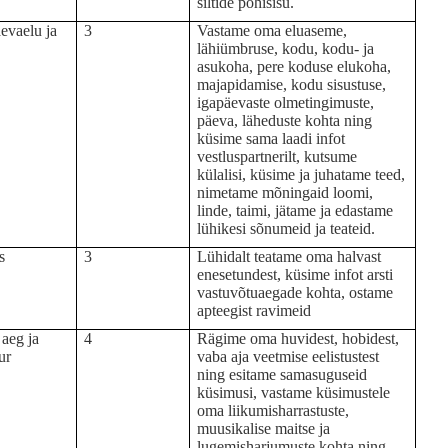
siltide põhisisu.
evaelu ja
3
Vastame oma eluaseme,
lähiümbruse, kodu, kodu- ja
asukoha, pere koduse elukoha,
majapidamise, kodu sisustuse,
igapäevaste olmetingimuste,
päeva, läheduste kohta ning
küsime sama laadi infot
vestluspartnerilt, kutsume
külalisi, küsime ja juhatame teed,
nimetame mõningaid loomi,
linde, taimi, jätame ja edastame
lühikesi sõnumeid ja teateid.
s
3
Lühidalt teatame oma halvast
enesetundest, küsime infot arsti
vastuvõtuaegade kohta, ostame
apteegist ravimeid
aeg ja
4
Rägime oma huvidest, hobidest,
ur
vaba aja veetmise eelistustest
ning esitame samasuguseid
küsimusi, vastame küsimustele
oma liikumisharrastuste,
muusikalise maitse ja
lugemisharjumuste kohta ning