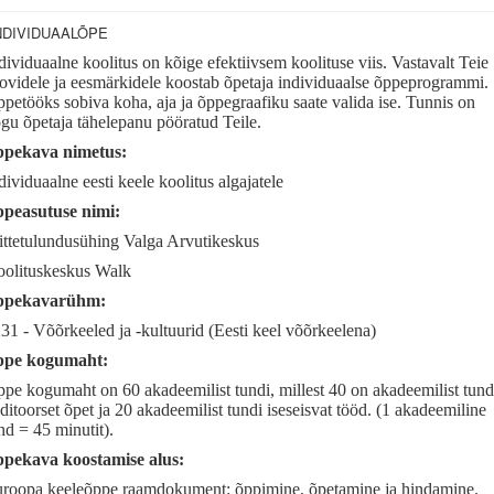
NDIVIDUAALÕPE
dividuaalne koolitus on kõige efektiivsem koolituse viis. Vastavalt Teie
ovidele ja eesmärkidele koostab õpetaja individuaalse õppeprogrammi.
petööks sobiva koha, aja ja õppegraafiku saate valida ise. Tunnis on
gu õpetaja tähelepanu pööratud Teile.
pekava nimetus:
dividuaalne eesti keele koolitus algajatele
peasutuse nimi:
ttetulundusühing Valga Arvutikeskus
olituskeskus Walk
pekavarühm:
31 - Võõrkeeled ja -kultuurid (Eesti keel võõrkeelena)
pe kogumaht:
pe kogumaht on 60 akadeemilist tundi, millest 40 on akadeemilist tund
ditoorset õpet ja 20 akadeemilist tundi iseseisvat tööd. (1 akadeemiline
nd = 45 minutit).
pekava koostamise alus:
roopa keeleõppe raamdokument: õppimine, õpetamine ja hindamine.