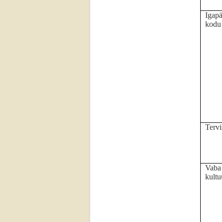
Igapä
kodu
Tervi
Vaba 
kultu